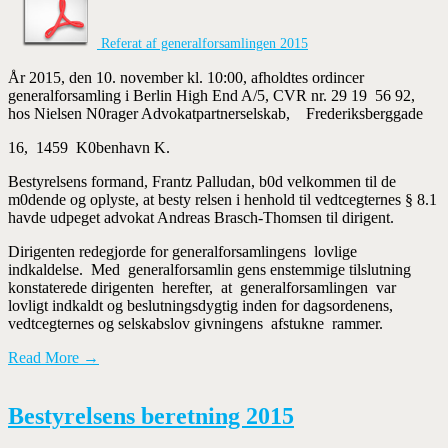
Referat af generalforsamlingen 2015
År 2015, den 10. november kl. 10:00, afholdtes ordincer
generalforsamling i Berlin High End A/5, CVR nr. 29 19 56 92,
hos Nielsen N0rager Advokatpartnerselskab, Frederiksberggade
16, 1459 K0benhavn K.
Bestyrelsens formand, Frantz Palludan, b0d velkommen til de
m0dende og oplyste, at besty­ relsen i henhold til vedtcegternes § 8.1
havde udpeget advokat Andreas Brasch-Thomsen til dirigent.
Dirigenten redegjorde for generalforsamlingens lovlige
indkaldelse. Med generalforsamlin­ gens enstemmige tilslutning
konstaterede dirigenten herefter, at generalforsamlingen var
lovligt indkaldt og beslutningsdygtig inden for dagsordenens,
vedtcegternes og selskabslov­ givningens afstukne rammer.
Read More →
Bestyrelsens beretning 2015