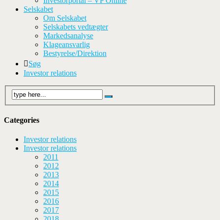
Investorportal – VP Online
Selskabet
Om Selskabet
Selskabets vedtægter
Markedsanalyse
Klageansvarlig
Bestyrelse/Direktion
Søg
Investor relations
Categories
Investor relations
Investor relations
2011
2012
2013
2014
2015
2016
2017
2018