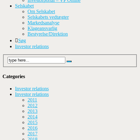
Investorportal – VP Online
Selskabet
Om Selskabet
Selskabets vedtægter
Markedsanalyse
Klageansvarlig
Bestyrelse/Direktion
Søg
Investor relations
Categories
Investor relations
Investor relations
2011
2012
2013
2014
2015
2016
2017
2018