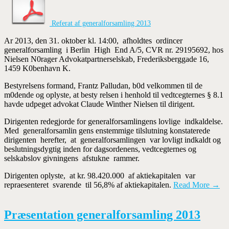
Referat af generalforsamling 2013
Ar 2013, den 31. oktober kl. 14:00, afholdtes ordincer
generalforsamling i Berlin High End A/5, CVR nr. 29195692, hos
Nielsen N0rager Advokatpartnerselskab, Frederiksberggade 16,
1459 K0benhavn K.
Bestyrelsens formand, Frantz Palludan, b0d velkommen til de
m0dende og oplyste, at besty­ relsen i henhold til vedtcegternes § 8.1
havde udpeget advokat Claude Winther Nielsen til dirigent.
Dirigenten redegjorde for generalforsamlingens lovlige indkaldelse.
Med generalforsamlin­ gens enstemmige tilslutning konstaterede
dirigenten herefter, at generalforsamlingen var lovligt indkaldt og
beslutningsdygtig inden for dagsordenens, vedtcegternes og
selskabslov­ givningens afstukne rammer.
Dirigenten oplyste, at kr. 98.420.000 af aktiekapitalen var
repraesenteret svarende til 56,8% af aktiekapitalen.
Read More →
Præsentation generalforsamling 2013