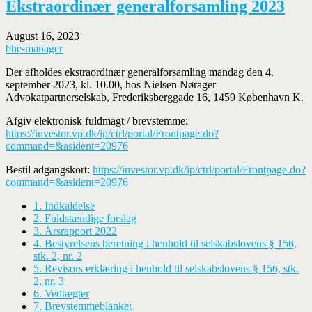
Ekstraordinær generalforsamling 2023
August 16, 2023
bhe-manager
Der afholdes ekstraordinær generalforsamling mandag den 4.
september 2023, kl. 10.00, hos Nielsen Nørager
Advokatpartnerselskab, Frederiksberggade 16, 1459 København K.
Afgiv elektronisk fuldmagt / brevstemme:
https://investor.vp.dk/ip/ctrl/portal/Frontpage.do?
command=&asident=20976
Bestil adgangskort:
https://investor.vp.dk/ip/ctrl/portal/Frontpage.do?
command=&asident=20976
1. Indkaldelse
2. Fuldstændige forslag
3. Årsrapport 2022
4. Bestyrelsens beretning i henhold til selskabslovens § 156,
stk. 2, nr. 2
5. Revisors erklæring i henhold til selskabslovens § 156, stk.
2, nr. 3
6. Vedtægter
7. Brevstemmeblanket