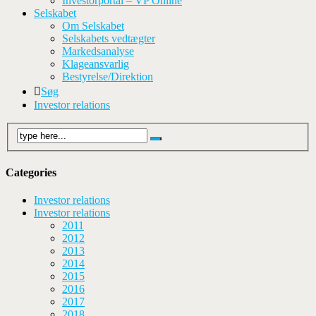
Investorportal – VP Online
Selskabet
Om Selskabet
Selskabets vedtægter
Markedsanalyse
Klageansvarlig
Bestyrelse/Direktion
Søg
Investor relations
Categories
Investor relations
Investor relations
2011
2012
2013
2014
2015
2016
2017
2018