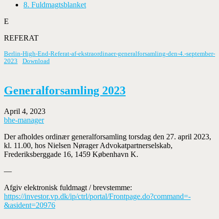
8. Fuldmagtsblanket
E
REFERAT
Berlin-High-End-Referat-af-ekstraordinaer-generalforsamling-den-4.-september-
2023
Download
Generalforsamling 2023
April 4, 2023
bhe-manager
Der afholdes ordinær generalforsamling torsdag den 27. april 2023,
kl. 11.00, hos Nielsen Nørager Advokatpartnerselskab,
Frederiksberggade 16, 1459 København K.
—
Afgiv elektronisk fuldmagt / brevstemme:
https://investor.vp.dk/ip/ctrl/portal/Frontpage.do?command=-
&asident=20976