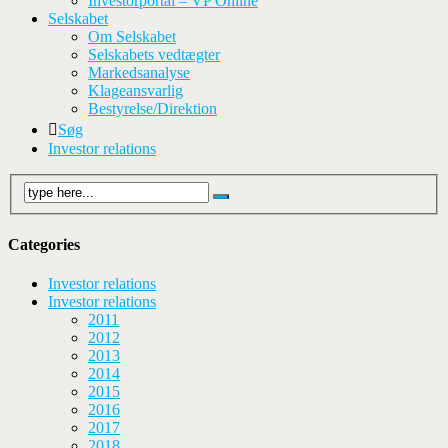
Investorportal – VP Online
Selskabet
Om Selskabet
Selskabets vedtægter
Markedsanalyse
Klageansvarlig
Bestyrelse/Direktion
Søg
Investor relations
Categories
Investor relations
Investor relations
2011
2012
2013
2014
2015
2016
2017
2018