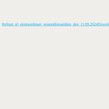
Referat_af_ekstraordinaer_generalforsamling_den_11.09.2024
Downl