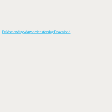
Fuldstaendige-dagsordensforslag
Download