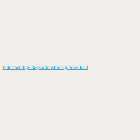
Fuldstaendige-dagsordensforslag
Download