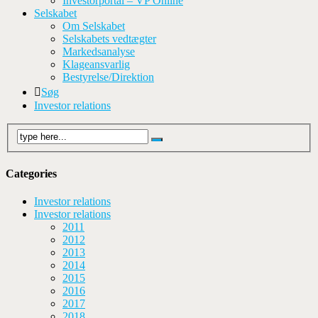
Investorportal – VP Online
Selskabet
Om Selskabet
Selskabets vedtægter
Markedsanalyse
Klageansvarlig
Bestyrelse/Direktion
Søg
Investor relations
Categories
Investor relations
Investor relations
2011
2012
2013
2014
2015
2016
2017
2018