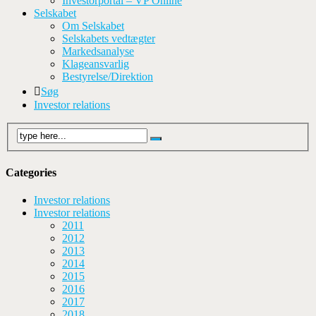
Investorportal – VP Online
Selskabet
Om Selskabet
Selskabets vedtægter
Markedsanalyse
Klageansvarlig
Bestyrelse/Direktion
Søg
Investor relations
Categories
Investor relations
Investor relations
2011
2012
2013
2014
2015
2016
2017
2018