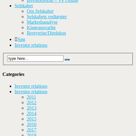
Investorportal – VP Online
Selskabet
Om Selskabet
Selskabets vedtægter
Markedsanalyse
Klageansvarlig
Bestyrelse/Direktion
Søg
Investor relations
Categories
Investor relations
Investor relations
2011
2012
2013
2014
2015
2016
2017
2018