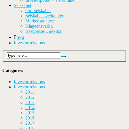
Investorportal – VP Online
Selskabet
Om Selskabet
Selskabets vedtægter
Markedsanalyse
Klageansvarlig
Bestyrelse/Direktion
Søg
Investor relations
Categories
Investor relations
Investor relations
2011
2012
2013
2014
2015
2016
2017
2018