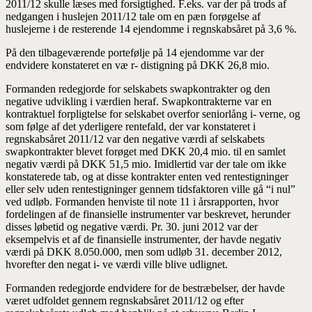
2011/12 skulle læses med forsigtighed. F.eks. var der på trods af
nedgangen i huslejen 2011/12 tale om en pæn forøgelse af
huslejerne i de resterende 14 ejendomme i regnskabsåret på 3,6 %.
På den tilbageværende portefølje på 14 ejendomme var der
endvidere konstateret en væ r- distigning på DKK 26,8 mio.
Formanden redegjorde for selskabets swapkontrakter og den
negative udvikling i værdien heraf. Swapkontrakterne var en
kontraktuel forpligtelse for selskabet overfor seniorlång i- verne, og
som følge af det yderligere rentefald, der var konstateret i
regnskabsåret 2011/12 var den negative værdi af selskabets
swapkontrakter blevet forøget med DKK 20,4 mio. til en samlet
negativ værdi på DKK 51,5 mio. Imidlertid var der tale om ikke
konstaterede tab, og at disse kontrakter enten ved rentestigninger
eller selv uden rentestigninger gennem tidsfaktoren ville gå “i nul”
ved udløb. Formanden henviste til note 11 i årsrapporten, hvor
fordelingen af de finansielle instrumenter var beskrevet, herunder
disses løbetid og negative værdi. Pr. 30. juni 2012 var der
eksempelvis et af de finansielle instrumenter, der havde negativ
værdi på DKK 8.050.000, men som udløb 31. december 2012,
hvorefter den negat i- ve værdi ville blive udlignet.
Formanden redegjorde endvidere for de bestræbelser, der havde
været udfoldet gennem regnskabsåret 2011/12 og efter