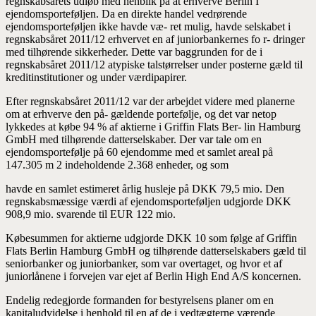
regnskabsårets udløb med henblik på at erhverve Berlin I
ejendomsporteføljen. Da en direkte handel vedrørende
ejendomsporteføljen ikke havde væ- ret mulig, havde selskabet i
regnskabsåret 2011/12 erhvervet en af juniorbankernes fo r- dringer
med tilhørende sikkerheder. Dette var baggrunden for de i
regnskabsåret 2011/12 atypiske talstørrelser under posterne gæld til
kreditinstitutioner og under værdipapirer.
Efter regnskabsåret 2011/12 var der arbejdet videre med planerne
om at erhverve den på- gældende portefølje, og det var netop
lykkedes at købe 94 % af aktierne i Griffin Flats Ber- lin Hamburg
GmbH med tilhørende datterselskaber. Der var tale om en
ejendomsportefølje på 60 ejendomme med et samlet areal på
147.305 m 2 indeholdende 2.368 enheder, og som
havde en samlet estimeret årlig husleje på DKK 79,5 mio. Den
regnskabsmæssige værdi af ejendomsporteføljen udgjorde DKK
908,9 mio. svarende til EUR 122 mio.
Købesummen for aktierne udgjorde DKK 10 som følge af Griffin
Flats Berlin Hamburg GmbH og tilhørende datterselskabers gæld til
seniorbanker og juniorbanker, som var overtaget, og hvor et af
juniorlånene i forvejen var ejet af Berlin High End A/S koncernen.
Endelig redegjorde formanden for bestyrelsens planer om en
kapitaludvidelse i henhold til en af de i vedtægterne værende