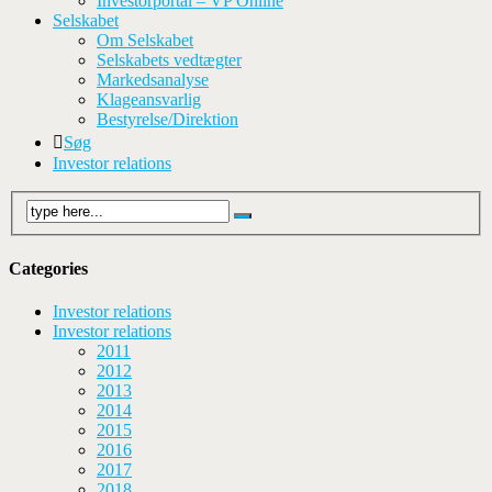
Investorportal – VP Online
Selskabet
Om Selskabet
Selskabets vedtægter
Markedsanalyse
Klageansvarlig
Bestyrelse/Direktion
Søg
Investor relations
Categories
Investor relations
Investor relations
2011
2012
2013
2014
2015
2016
2017
2018