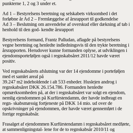
punkterne 1, 2 og 3 under et.
Ad 1 – Bestyrelsens beretning og selskabets virksomhed i det
forløbne år Ad 2 – Fremlæggelse af årsrapport til godkendelse
Ad 3 – Beslutning om anvendelse af overskud eller dækning af tab i
henhold til den god- kendte årsrapport
Bestyrelsens formand, Frantz Palludan, aflagde på bestyrelsens
vegne beretning og henledte indledningsvis til den trykte beretning i
årsrapporten. Herudover kunne formanden oplyse, at udviklingen i
ejendomsporteføljen også i regnskabsåret 2011/12 havde været
positiv.
Ved regnskabsårets afslutning var der 14 ejendomme i porteføljen
med et samlet areal på
39.247 m2 indeholdende i alt 533 enheder. Huslejen androg i
regnskabsåret DKK 26.154.786. Formanden henledte
opmærksomheden på, at der i regnskabsåret var solgt en ejendom,
nemlig ejendommen på Kurfürstendamm, der havde indbragt en
regn- skabsmæssig fortjeneste på DKK 14 mio. ud over de
opskrivninger på ejendommen, der havde været gennemført i de
forrige regnskabsår.
Frasalget af ejendommen Kurfürstendamm i regnskabsåret medførte,
at sammenligningstal- lene for de to regnskabsår 2010/11 og