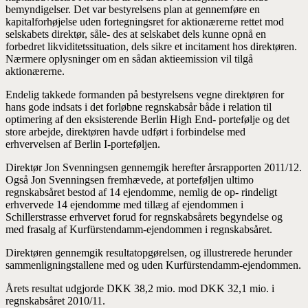
bemyndigelser. Det var bestyrelsens plan at gennemføre en
kapitalforhøjelse uden fortegningsret for aktionærerne rettet mod
selskabets direktør, såle- des at selskabet dels kunne opnå en
forbedret likviditetssituation, dels sikre et incitament hos direktøren.
Nærmere oplysninger om en sådan aktieemission vil tilgå
aktionærerne.
Endelig takkede formanden på bestyrelsens vegne direktøren for
hans gode indsats i det forløbne regnskabsår både i relation til
optimering af den eksisterende Berlin High End- portefølje og det
store arbejde, direktøren havde udført i forbindelse med
erhvervelsen af Berlin I-porteføljen.
Direktør Jon Svenningsen gennemgik herefter årsrapporten 2011/12.
Også Jon Svenningsen fremhævede, at porteføljen ultimo
regnskabsåret bestod af 14 ejendomme, nemlig de op- rindeligt
erhvervede 14 ejendomme med tillæg af ejendommen i
Schillerstrasse erhvervet forud for regnskabsårets begyndelse og
med frasalg af Kurfürstendamm-ejendommen i regnskabsåret.
Direktøren gennemgik resultatopgørelsen, og illustrerede herunder
sammenligningstallene med og uden Kurfürstendamm-ejendommen.
Årets resultat udgjorde DKK 38,2 mio. mod DKK 32,1 mio. i
regnskabsåret 2010/11.