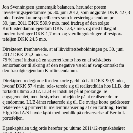
Jon Svenningsen gennemgik balancen, herunder posten
investeringsejendomme pr. 30. juni 2012, som udgjorde DKK 427,3
mio. Posten kunne specificeres som investeringsejendom pr.
30. juni 2011 DKK 539,9 mio. med fradrag af den solgte
Kurfürstendamm-ejendom DKK 138,7 mio. og med tillæg af
moderniseringer DKK 1,7 mio. og værdireguleringer af restpor-
teføljen DKK 24,5 mio.
Direktøren fremhævede, at af likviditetsbeholdningen pr. 30. juni
2012 DKK 25,2 mio. var
75 % heraf indsat på en spærret konto hos en af selskabets
seniorbanker til sikring af den negative værdi af swapkontrakt fra
den frasolgte ejendom Kurfürstendamm.
Direktøren redegjorde for den korte gæld på i alt DKK 90,9 mio.,
hvoraf DKK 57,4 mio. rela- terede sig til realkreditlån hos LLB, der
forfaldt ultimo 2012. LLB er indstillet på at prolonge- re
engagementet, men bestyrelsen arbejdede på at realisere de tre
ejendomme, LLB-lånet relaterede sig til. De øvrige korte gældsoster
relaterede sig primært til mellemfinansiering af den fordring, Berlin
High End A/S havde købt med henblik på erhvervelse af Berlin I-
porteføljen.
Egenkapitalen udgjorde herefter pr. ultimo 2011/12-regnskabsåret