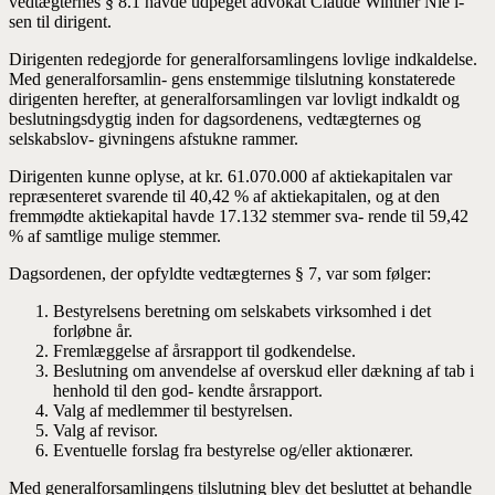
vedtægternes § 8.1 havde udpeget advokat Claude Winther Nie l-
sen til dirigent.
Dirigenten redegjorde for generalforsamlingens lovlige indkaldelse.
Med generalforsamlin- gens enstemmige tilslutning konstaterede
dirigenten herefter, at generalforsamlingen var lovligt indkaldt og
beslutningsdygtig inden for dagsordenens, vedtægternes og
selskabslov- givningens afstukne rammer.
Dirigenten kunne oplyse, at kr. 61.070.000 af aktiekapitalen var
repræsenteret svarende til 40,42 % af aktiekapitalen, og at den
fremmødte aktiekapital havde 17.132 stemmer sva- rende til 59,42
% af samtlige mulige stemmer.
Dagsordenen, der opfyldte vedtægternes § 7, var som følger:
Bestyrelsens beretning om selskabets virksomhed i det
forløbne år.
Fremlæggelse af årsrapport til godkendelse.
Beslutning om anvendelse af overskud eller dækning af tab i
henhold til den god- kendte årsrapport.
Valg af medlemmer til bestyrelsen.
Valg af revisor.
Eventuelle forslag fra bestyrelse og/eller aktionærer.
Med generalforsamlingens tilslutning blev det besluttet at behandle