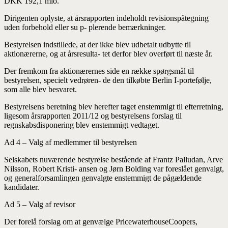
DKK 192,1 mio.
Dirigenten oplyste, at årsrapporten indeholdt revisionspåtegning
uden forbehold eller su p- plerende bemærkninger.
Bestyrelsen indstillede, at der ikke blev udbetalt udbytte til
aktionærerne, og at årsresulta- tet derfor blev overført til næste år.
Der fremkom fra aktionærernes side en række spørgsmål til
bestyrelsen, specielt vedrøren- de den tilkøbte Berlin I-portefølje,
som alle blev besvaret.
Bestyrelsens beretning blev herefter taget enstemmigt til efterretning,
ligesom årsrapporten 2011/12 og bestyrelsens forslag til
regnskabsdisponering blev enstemmigt vedtaget.
Ad 4 – Valg af medlemmer til bestyrelsen
Selskabets nuværende bestyrelse bestående af Frantz Palludan, Arve
Nilsson, Robert Kristi- ansen og Jørn Bolding var foreslået genvalgt,
og generalforsamlingen genvalgte enstemmigt de pågældende
kandidater.
Ad 5 – Valg af revisor
Der forelå forslag om at genvælge PricewaterhouseCoopers,