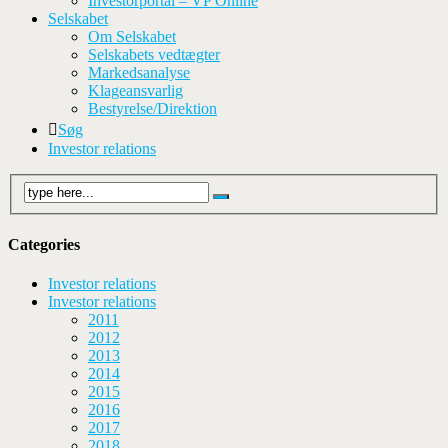
Investorportal – VP Online
Selskabet
Om Selskabet
Selskabets vedtægter
Markedsanalyse
Klageansvarlig
Bestyrelse/Direktion
Søg
Investor relations
Categories
Investor relations
Investor relations
2011
2012
2013
2014
2015
2016
2017
2018