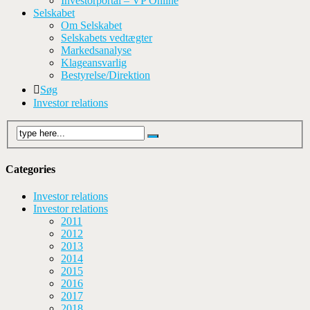
Investorportal – VP Online
Selskabet
Om Selskabet
Selskabets vedtægter
Markedsanalyse
Klageansvarlig
Bestyrelse/Direktion
Søg
Investor relations
Categories
Investor relations
Investor relations
2011
2012
2013
2014
2015
2016
2017
2018