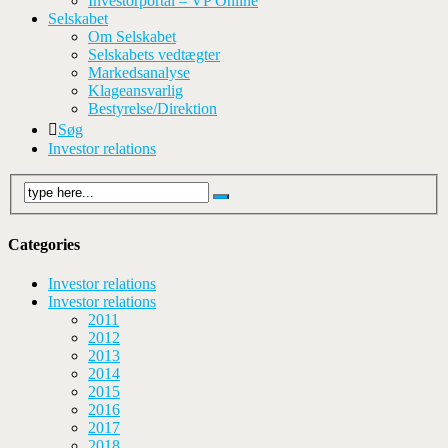
Investorportal – VP Online
Selskabet
Om Selskabet
Selskabets vedtægter
Markedsanalyse
Klageansvarlig
Bestyrelse/Direktion
Søg
Investor relations
Categories
Investor relations
Investor relations
2011
2012
2013
2014
2015
2016
2017
2018