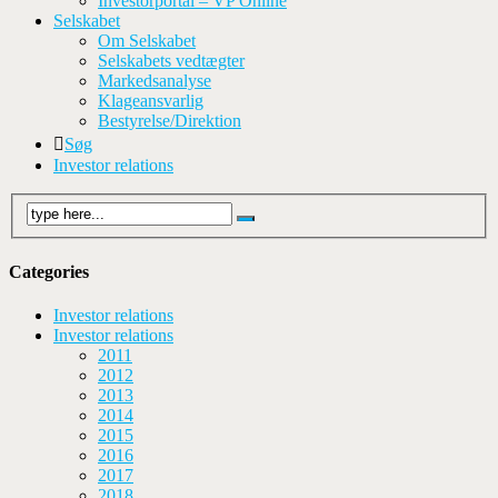
Investorportal – VP Online
Selskabet
Om Selskabet
Selskabets vedtægter
Markedsanalyse
Klageansvarlig
Bestyrelse/Direktion
Søg
Investor relations
Categories
Investor relations
Investor relations
2011
2012
2013
2014
2015
2016
2017
2018