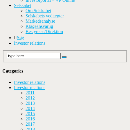
Investorportal – VP Online
Selskabet
Om Selskabet
Selskabets vedtægter
Markedsanalyse
Klageansvarlig
Bestyrelse/Direktion
Søg
Investor relations
Categories
Investor relations
Investor relations
2011
2012
2013
2014
2015
2016
2017
2018