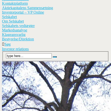
Kontaktplatform
Aktiekapitalens Sammensætning
Investorportal – VP Online
Selskabet
Om Selskabet
Selskabets vedtægter
Markedsanalyse
Klageansvarlig
Bestyrelse/Direktion
Søg
Investor relations