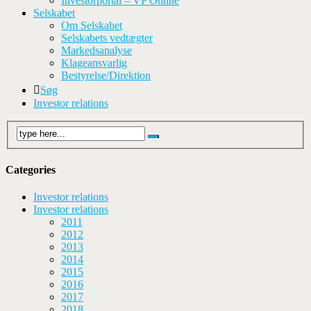
Investorportal – VP Online
Selskabet
Om Selskabet
Selskabets vedtægter
Markedsanalyse
Klageansvarlig
Bestyrelse/Direktion
Søg
Investor relations
Categories
Investor relations
Investor relations
2011
2012
2013
2014
2015
2016
2017
2018